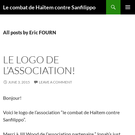
Skip
Search
Le combat de Haïtem contre Sanfilippo
to
PRIMAR
content
MENU
All posts by Eric FOURN
LE LOGO DE
L’ASSOCIATION!
JUNE 3, 2015
LEAVE A COMMENT
Bonjour!
Voici le logo de l’association “le combat de Haïtem contre
Sanfilippo”.
Merci à Jill Wood de l’association partenaire “Jonah’s just